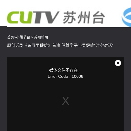
首页
>
小段节目
>
苏州新闻
原创话剧《追寻吴健雄》首演 健雄学子与吴健雄“时空对话”
This
is
a
关
modal
媒体文件不存在。
window.
闭
Error Code : 10008
弹
窗