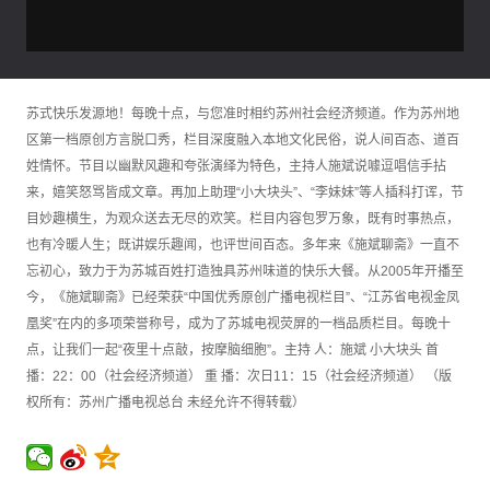
苏式快乐发源地！每晚十点，与您准时相约苏州社会经济频道。作为苏州地
区第一档原创方言脱口秀，栏目深度融入本地文化民俗，说人间百态、道百
姓情怀。节目以幽默风趣和夸张演绎为特色，主持人施斌说噱逗唱信手拈
来，嬉笑怒骂皆成文章。再加上助理“小大块头”、“李妹妹”等人插科打诨，节
目妙趣横生，为观众送去无尽的欢笑。栏目内容包罗万象，既有时事热点，
也有冷暖人生；既讲娱乐趣闻，也评世间百态。多年来《施斌聊斋》一直不
忘初心，致力于为苏城百姓打造独具苏州味道的快乐大餐。从2005年开播至
今，《施斌聊斋》已经荣获“中国优秀原创广播电视栏目”、“江苏省电视金凤
凰奖”在内的多项荣誉称号，成为了苏城电视荧屏的一档品质栏目。每晚十
点，让我们一起“夜里十点敲，按摩脑细胞”。主持 人：施斌 小大块头 首
播：22：00（社会经济频道） 重 播：次日11：15（社会经济频道） （版
权所有：苏州广播电视总台 未经允许不得转载）