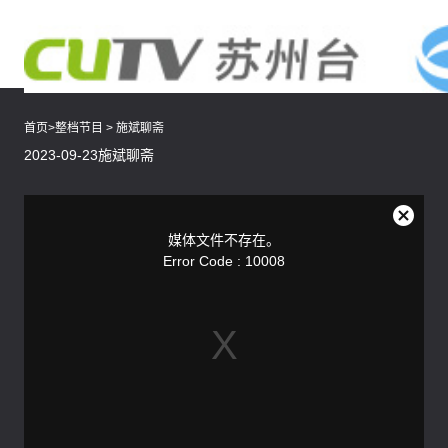
首页
>
整档节目
>
施斌聊斋
2023-09-23施斌聊斋
This
is
a
关
modal
媒体文件不存在。
window.
闭
Error Code : 10008
弹
窗