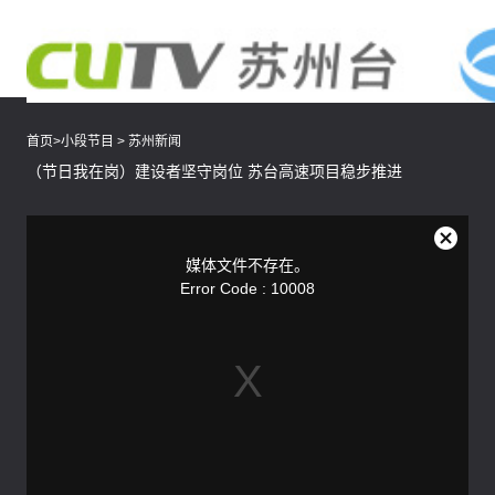
首页
>
小段节目
>
苏州新闻
（节日我在岗）建设者坚守岗位 苏台高速项目稳步推进
This
is
a
关
modal
媒体文件不存在。
window.
闭
Error Code : 10008
弹
窗