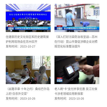
住建部历史文化街区和历史建筑保
（深入打好污染防治攻坚战—苏州
护利用现场会在苏州召开
在行动）昆山市督促涉磷企业对照
发布时间：2023-10-27
规范化标准整治提升
发布时间：2023-10-26
（丝路华章 十年之约）桑给巴尔岛
老人刷“卡”支付并享优惠 吴江社保
上的“白衣外交官”
卡涉老领域应用新探索
发布时间：2023-10-26
发布时间：2023-10-26