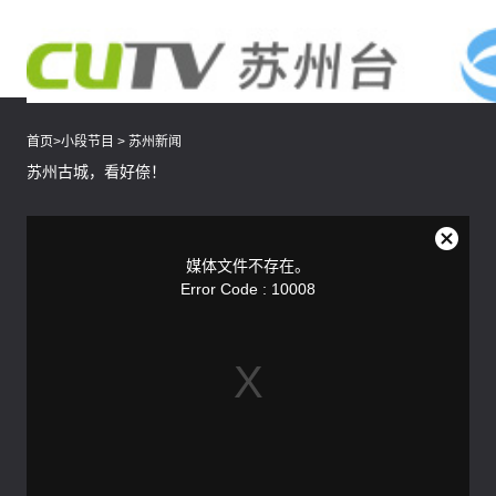
首页
>
小段节目
>
苏州新闻
苏州古城，看好倷！
This
is
a
关
modal
媒体文件不存在。
window.
闭
Error Code : 10008
弹
窗