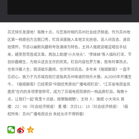
苏式快乐发源地！每晚十点，与您准时相约苏州社会经济频道。作为苏州地
区第一档原创方言脱口秀，栏目深度融入本地文化民俗，说人间百态、道百
姓情怀。节目以幽默风趣和夸张演绎为特色，主持人施斌说噱逗唱信手拈
来，嬉笑怒骂皆成文章。再加上助理“小大块头”、“李妹妹”等人插科打诨，节
目妙趣横生，为观众送去无尽的欢笑。栏目内容包罗万象，既有时事热点，
也有冷暖人生；既讲娱乐趣闻，也评世间百态。多年来《施斌聊斋》一直不
忘初心，致力于为苏城百姓打造独具苏州味道的快乐大餐。从2005年开播至
今，《施斌聊斋》已经荣获“中国优秀原创广播电视栏目”、“江苏省电视金凤
凰奖”在内的多项荣誉称号，成为了苏城电视荧屏的一档品质栏目。每晚十
点，让我们一起“夜里十点敲，按摩脑细胞”。主持 人：施斌 小大块头 首
播：22：00（社会经济频道） 重 播：次日11：15（社会经济频道） （版
权所有：苏州广播电视总台 未经允许不得转载）