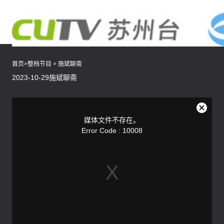
首页
>
整档节目
>
施斌聊斋
2023-10-29施斌聊斋
This
is
a
关
modal
媒体文件不存在。
window.
闭
Error Code : 10008
弹
窗