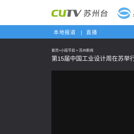
本地报道
|
直播
首页
>
小段节目
>
苏州新闻
第15届中国工业设计周在苏举
This
is
a
modal
window.