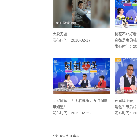
文字
Color
Transparency
背景
Color
Transparency
视窗
大爱无疆
桃花不止好看
发布时间：2020-02-27
身都是宝的桃
Color
Transparency
发布时间：201
字体尺寸
字体边缘样式
字体库
重启
恢复全部设定至预设值
完成
关闭弹窗
专家解读，舌头看健康，五脏问题
夜里睡不着，
结束对话视窗
早知道！
消化？节后综
发布时间：2019-02-25
发布时间：201