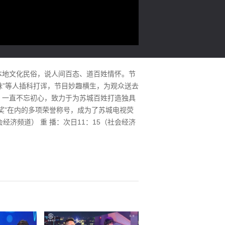
本地文化民俗，说人间百态、道百姓情怀。节
妹”等人插科打诨，节目妙趣横生，为观众送去
》一直不忘初心，致力于为苏城百姓打造独具
凰奖”在内的多项荣誉称号，成为了苏城电视荧
经济频道） 重 播：次日11：15（社会经济