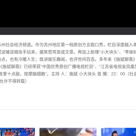
苏州社会经济频道。作为苏州地区第一档原创方言脱口秀，栏目深度融入
说噱逗唱信手拈来，嬉笑怒骂皆成文章。再加上助理“小大块头”、“李妹
热点，也有冷暖人生；既讲娱乐趣闻，也评世间百态。多年来《施斌聊斋
，《施斌聊斋》已经荣获“中国优秀原创广播电视栏目”、“江苏省电视金凤
十点敲，按摩脑细胞”。主持 人：施斌 小大块头 首 播：22：00（社会
ttings dialog
经允许不得转载）