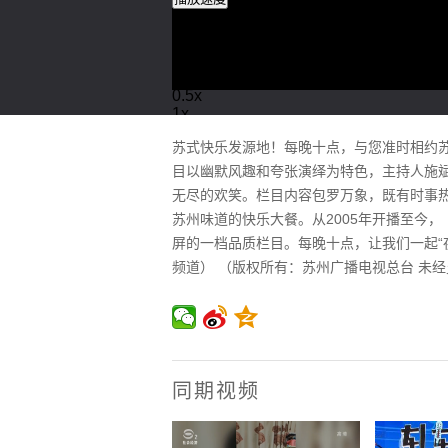
2x
1.5x
1.25x
1x
, 选择
0.5x
1x
节目段落
苏式快乐发源地！每晚十点，与您准时相约
节目段落
目以幽默风趣和夸张演绎为特色，主持人施斌
描述
无尽的欢笑。栏目内容包罗万象，既有时事
关闭描述
, 选择
苏州味道的快乐大餐。从2005年开播至今
字幕
屏的一档品质栏目。每晚十点，让我们一起“夜里
undefined settings
, opens undefined se
频道） （版权所有：苏州广播电视总台 未
captions and subtitles off
, 选择
音轨
全屏
This is a modal window.
媒体文件不存在。
Error Code : 10008
同期视频
Error Type : SERVER_ERR
关闭弹窗
开始对话视窗。离开会取消及关闭视窗