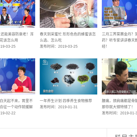
 还能美容防衰老！浑
春天到采蜜忙 形形色色的蜂蜜该怎
三月三荠菜赛金丹？
花该怎么用
么选、怎么吃
药？听专家讲讲春天
9-03-25
发布时间：2019-03-25
经！
发布时间：2019-03-
白天起不来，胃里不
一年养生计划 四季养生食物推荐
腰痛，颈肩痛都是骨
合征一个动作就缓解
发布时间：2019-01-31
那你就大错特错了！
9-02-22
发布时间：2019-01-