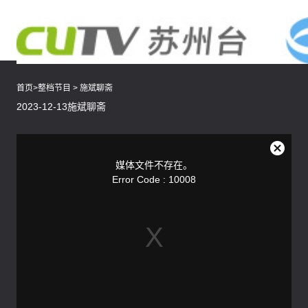
首页
>
整档节目
>
施斌聊斋
2023-12-13施斌聊斋
This
is
a
关
modal
媒体文件不存在。
window.
闭
Error Code : 10008
弹
窗