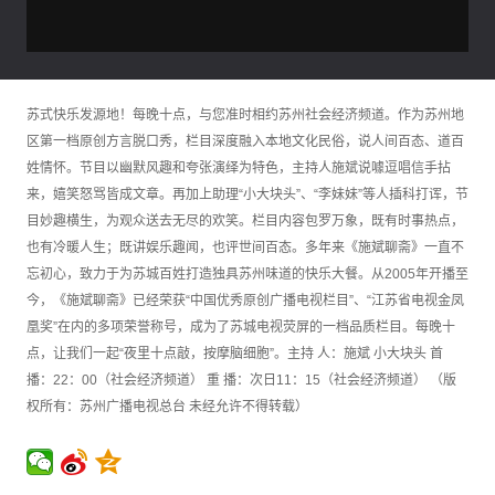
苏式快乐发源地！每晚十点，与您准时相约苏州社会经济频道。作为苏州地
区第一档原创方言脱口秀，栏目深度融入本地文化民俗，说人间百态、道百
姓情怀。节目以幽默风趣和夸张演绎为特色，主持人施斌说噱逗唱信手拈
来，嬉笑怒骂皆成文章。再加上助理“小大块头”、“李妹妹”等人插科打诨，节
目妙趣横生，为观众送去无尽的欢笑。栏目内容包罗万象，既有时事热点，
也有冷暖人生；既讲娱乐趣闻，也评世间百态。多年来《施斌聊斋》一直不
忘初心，致力于为苏城百姓打造独具苏州味道的快乐大餐。从2005年开播至
今，《施斌聊斋》已经荣获“中国优秀原创广播电视栏目”、“江苏省电视金凤
凰奖”在内的多项荣誉称号，成为了苏城电视荧屏的一档品质栏目。每晚十
点，让我们一起“夜里十点敲，按摩脑细胞”。主持 人：施斌 小大块头 首
播：22：00（社会经济频道） 重 播：次日11：15（社会经济频道） （版
权所有：苏州广播电视总台 未经允许不得转载）