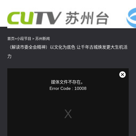
首页
>
小段节目
>
苏州新闻
（解读市委全会精神）以文化为底色 让千年古城焕发更大生机活
力
This
is
a
关
modal
媒体文件不存在。
window.
闭
Error Code : 10008
弹
窗