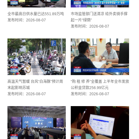
全市最高日供水量已达551.89万吨
市场监管部门送清凉 给外卖骑手撑
发布时间：2026-08-07
起一片“绿荫”
发布时间：2026-08-07
高温天气暂缓 台风“白海豚”预计周
“购 租 修 养”全覆盖 上半年全市发放
末起影响苏城
公积金贷款256.99亿元
发布时间：2026-08-07
发布时间：2026-08-07