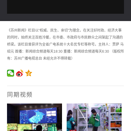
《苏州新闻》栏目以“权威、民生、亲切”为理念，在关注好时政、经济大事
的同时，始终关注百姓冷暖，在市委、市政府与市民群众之间架起了沟通的
桥梁。该栏目曾获评为全省广电系统十大名优专栏等称号。主持人：贾萨 马
绍元 首播：新闻综合频道每天18:30 重播：新闻综合频道每天6:30 （版权所
有：苏州广播电视总台 未经允许不得转载）
同期视频