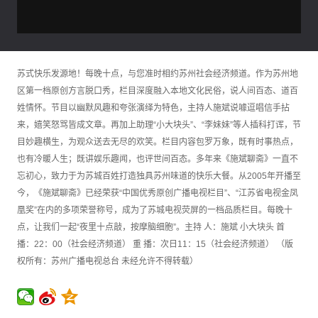
苏式快乐发源地！每晚十点，与您准时相约苏州社会经济频道。作为苏州地
区第一档原创方言脱口秀，栏目深度融入本地文化民俗，说人间百态、道百
姓情怀。节目以幽默风趣和夸张演绎为特色，主持人施斌说噱逗唱信手拈
来，嬉笑怒骂皆成文章。再加上助理“小大块头”、“李妹妹”等人插科打诨，节
目妙趣横生，为观众送去无尽的欢笑。栏目内容包罗万象，既有时事热点，
也有冷暖人生；既讲娱乐趣闻，也评世间百态。多年来《施斌聊斋》一直不
忘初心，致力于为苏城百姓打造独具苏州味道的快乐大餐。从2005年开播至
今，《施斌聊斋》已经荣获“中国优秀原创广播电视栏目”、“江苏省电视金凤
凰奖”在内的多项荣誉称号，成为了苏城电视荧屏的一档品质栏目。每晚十
点，让我们一起“夜里十点敲，按摩脑细胞”。主持 人：施斌 小大块头 首
播：22：00（社会经济频道） 重 播：次日11：15（社会经济频道） （版
权所有：苏州广播电视总台 未经允许不得转载）