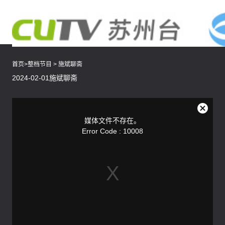
首页
>
整档节目
>
施斌聊斋
2024-02-01施斌聊斋
This
is
a
关
modal
媒体文件不存在。
window.
闭
Error Code : 10008
弹
窗