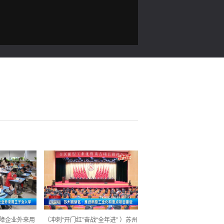
保障企业外来用
（冲刺“开门红”奋战“全年进” ）苏州