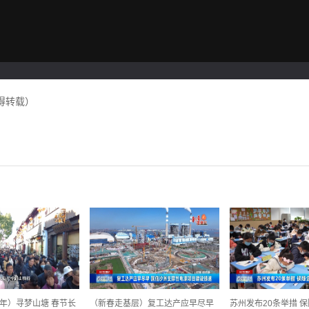
得转载）
年）寻梦山塘 春节长
（新春走基层）复工达产应早尽早
苏州发布20条举措 