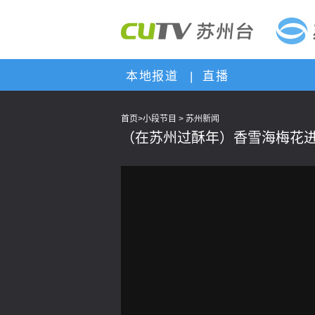
本地报道
|
直播
首页
>
小段节目
>
苏州新闻
（在苏州过酥年）香雪海梅花进
This
is
a
modal
window.