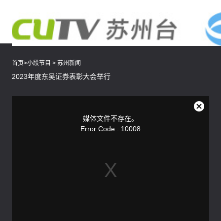
首页
>
小段节目
>
苏州新闻
2023年度东吴证券表彰大会举行
This
is
a
关
modal
媒体文件不存在。
window.
闭
Error Code : 10008
弹
窗