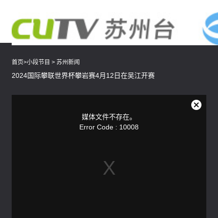
首页
>
小段节目
>
苏州新闻
2024国际攀联世界杯攀岩赛4月12日在吴江开赛
This
is
a
关
modal
媒体文件不存在。
window.
闭
Error Code : 10008
弹
窗