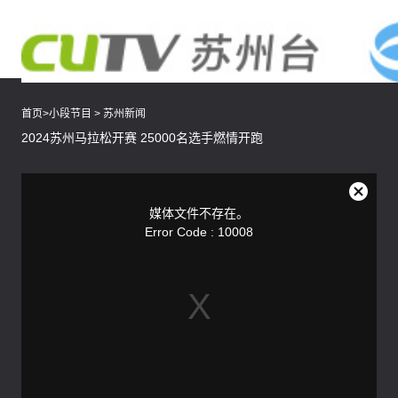
首页
>
小段节目
>
苏州新闻
2024苏州马拉松开赛 25000名选手燃情开跑
This
is
a
关
modal
媒体文件不存在。
window.
闭
Error Code : 10008
弹
窗