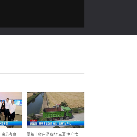
团来苏考察
夏粮丰收在望 各地“三夏”生产忙