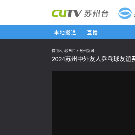
本地报道
|
直播
首页
>
小段节目
>
苏州新闻
2024苏州中外友人乒乓球友谊
This
is
a
modal
window.