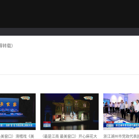
得转载）
最美窗口）滑稽戏《美
（最是江南 最美窗口）开心麻花大
浙江湖州市党政代表