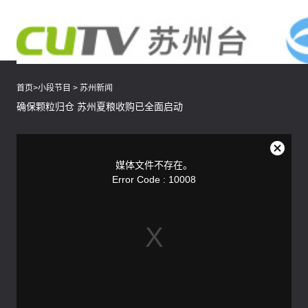
首页
>
小段节目
>
苏州新闻
确保颗粒归仓 苏州夏粮收购已全面启动
This
is
a
关
modal
媒体文件不存在。
window.
闭
Error Code : 10008
弹
窗