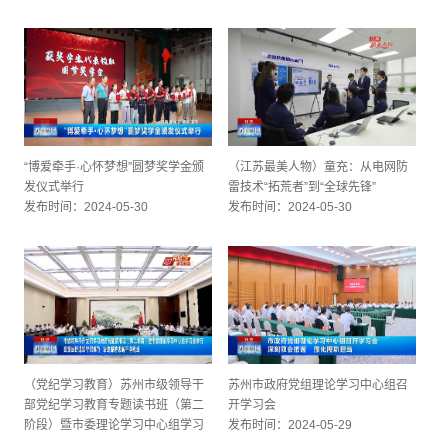
“博爱牵手·心怀梦想”圆梦奖学金颁
（江苏最美人物）童充：从电网防
发仪式举行
雷技术“拓荒者”到“全球先锋”
发布时间：2024-05-30
发布时间：2024-05-30
（党纪学习教育）苏州市级领导干
苏州市政府党组理论学习中心组召
部党纪学习教育专题读书班（第二
开学习会
阶段）暨市委理论学习中心组学习
发布时间：2024-05-29
会举行