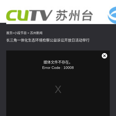
首页
>
小段节目
>
苏州新闻
长三角一体化生态环境检察公益诉讼开放日活动举行
This
is
a
关
modal
媒体文件不存在。
window.
闭
Error Code : 10008
弹
窗