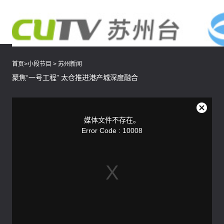
首页
>
小段节目
>
苏州新闻
聚焦“一号工程” 太仓推进港产城深度融合
This
is
a
关
modal
媒体文件不存在。
window.
闭
Error Code : 10008
弹
窗