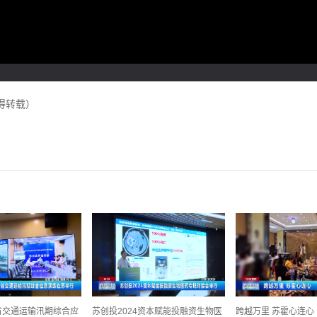
得转载）
ttings dialog
全省交通运输汛期综合应
苏创投2024资本赋能投融资生物医
跨越万里 苏霍心连心