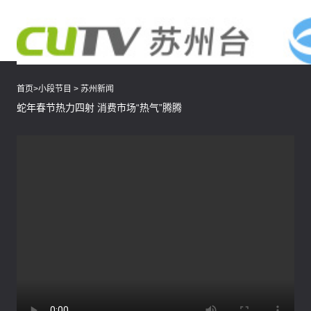
首页
>
小段节目
>
苏州新闻
蛇年春节热力四射 消费市场“热气”腾腾