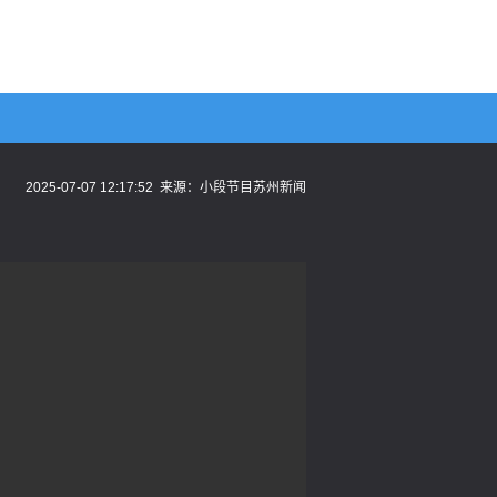
2025-07-07 12:17:52
来源：
小段节目苏州新闻