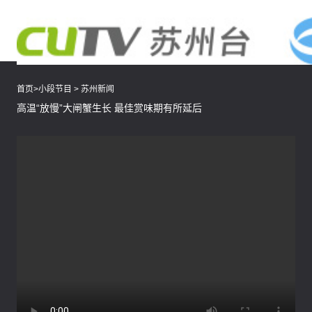
首页
>
小段节目
>
苏州新闻
高温“放慢”大闸蟹生长 最佳赏味期有所延后