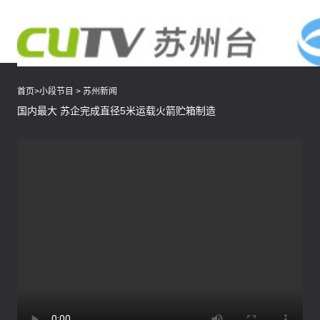
首页
>
小段节目
>
苏州新闻
国内最大 苏企完成直径5米运载火箭贮箱制造