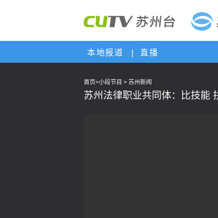
本地报道
|
直播
首页
>
小段节目
>
苏州新闻
苏州法律职业共同体：比技能 