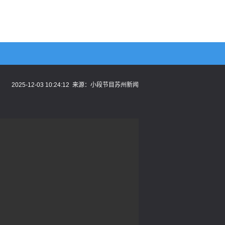
2025-12-03 10:24:12
来源：
小段节目苏州新闻