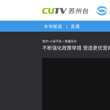
本地报道
|
直播
首页
>
小段节目
>
联播苏州
不断强化政策举措 营造更优营
This
is
a
modal
window.