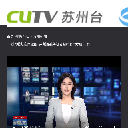
首页
>
小段节目
>
苏州新闻
王维到姑苏区调研古城保护和文旅融合发展工作