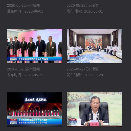
2026-05-30苏州新闻
2026-05-29苏州新闻
发布时间：2026-06-01
发布时间：2026-06-01
2026-05-28苏州新闻
2026-05-27苏州新闻
发布时间：2026-05-29
发布时间：2026-05-28