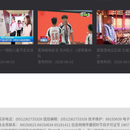
六一”国际儿童节走访活
客场绝地反击 苏州队2：1逆转泰州
提案落地见实效 古城
队
力
6-06-02
发布时间：2026-06-01
发布时间：2026-06-
0512)62733326‬ 值班编辑：(0512)62733326‬ 技术维护：69150639 电子信箱
业务联系： 69150623 69150634 65181411 信息网络传播视听节目许可证号 1907