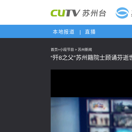
本地报道
|
直播
首页
>
小段节目
>
苏州新闻
“歼8之父”苏州籍院士顾诵芬逝世