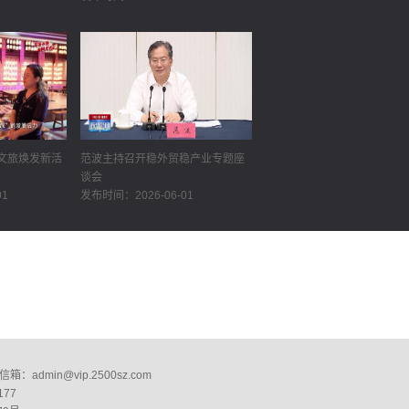
文旅焕发新活
范波主持召开稳外贸稳产业专题座
谈会
01
发布时间：2026-06-01
：admin@vip.2500sz.com
177