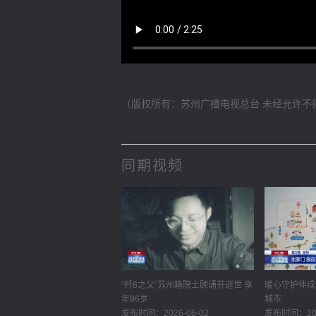
（版权所有：苏州广播电视总台 未经允许不
同期视频
“歼8之父”苏州籍院士顾诵芬逝世 享
暖心守护伴成
年96岁
城市
发布时间：2026-06-02
发布时间：202