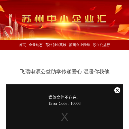
首页
企业动态
苏州创业英雄
苏州企业风华
苏企公益行
飞瑞电源公益助学传递爱心 温暖你我他
This
is
a
关
modal
媒体文件不存在。
window.
闭
Error Code : 10008
弹
窗