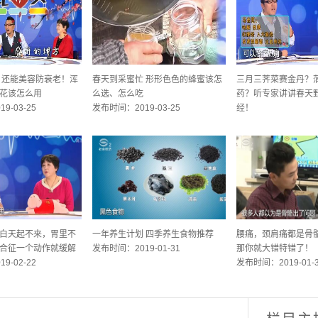
 还能美容防衰老！浑
春天到采蜜忙 形形色色的蜂蜜该怎
三月三荠菜赛金丹？
花该怎么用
么选、怎么吃
药？听专家讲讲春天
9-03-25
发布时间：2019-03-25
经！
发布时间：2019-03-
白天起不来，胃里不
一年养生计划 四季养生食物推荐
腰痛，颈肩痛都是骨
合征一个动作就缓解
发布时间：2019-01-31
那你就大错特错了！
9-02-22
发布时间：2019-01-