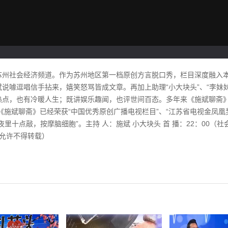
苏州社会经济频道。作为苏州地区第一档原创方言脱口秀，栏目深度融入
说噱逗唱信手拈来，嬉笑怒骂皆成文章。再加上助理“小大块头”、“李妹
热点，也有冷暖人生；既讲娱乐趣闻，也评世间百态。多年来《施斌聊斋
，《施斌聊斋》已经荣获“中国优秀原创广播电视栏目”、“江苏省电视金凤
十点敲，按摩脑细胞”。主持 人：施斌 小大块头 首 播：22：00（社会
经允许不得转载）