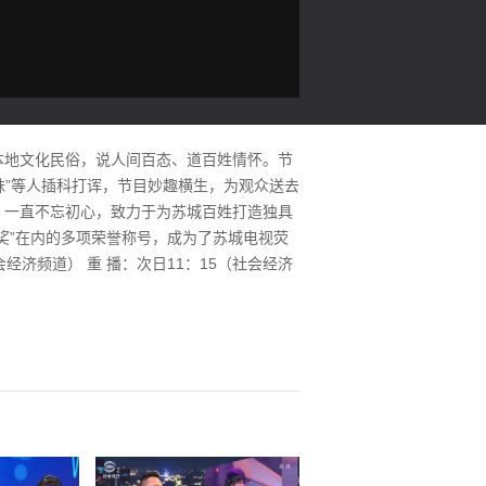
本地文化民俗，说人间百态、道百姓情怀。节
妹”等人插科打诨，节目妙趣横生，为观众送去
》一直不忘初心，致力于为苏城百姓打造独具
凰奖”在内的多项荣誉称号，成为了苏城电视荧
经济频道） 重 播：次日11：15（社会经济