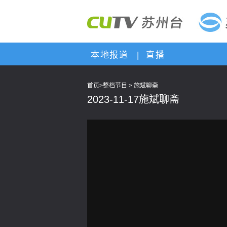
本地报道
|
直播
首页
>
整档节目
>
施斌聊斋
2023-11-17施斌聊斋
This
is
a
modal
window.