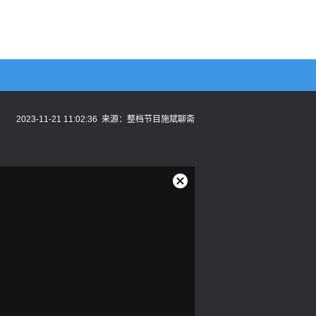
2023-11-21 11:02:36
来源：
整档节目施斌聊斋
关
闭
弹
窗