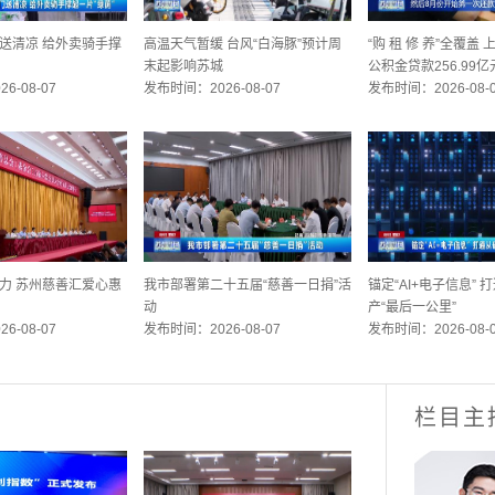
送清凉 给外卖骑手撑
高温天气暂缓 台风“白海豚”预计周
“购 租 修 养”全覆盖
末起影响苏城
公积金贷款256.99亿
6-08-07
发布时间：2026-08-07
发布时间：2026-08-
力 苏州慈善汇爱心惠
我市部署第二十五届“慈善一日捐”活
锚定“AI+电子信息”
动
产“最后一公里”
6-08-07
发布时间：2026-08-07
发布时间：2026-08-
栏目主