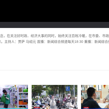
理念，在关注好时政、经济大事的同时，始终关注百姓冷暖，在市委、市
主持人：贾萨 马绍元 首播：新闻综合频道每天18:30 重播：新闻综合频