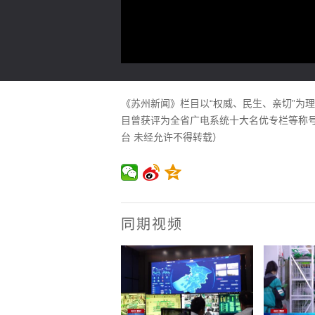
《苏州新闻》栏目以“权威、民生、亲切”为
目曾获评为全省广电系统十大名优专栏等称号。
台 未经允许不得转载）
同期视频