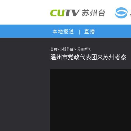
本地报道
|
直播
首页
>
小段节目
>
苏州新闻
温州市党政代表团来苏州考察
This
is
a
modal
window.