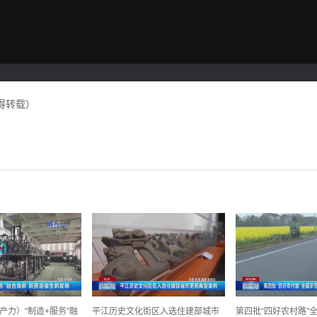
得转载）
产力）“制造+服务”融
平江历史文化街区入选住建部城市
第四批“四好农村路”