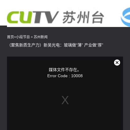
首页
>
小段节目
>
苏州新闻
（聚焦新质生产力）新吴光电：玻璃做“薄” 产业做“厚”
This
is
a
关
modal
媒体文件不存在。
window.
闭
Error Code : 10008
弹
窗