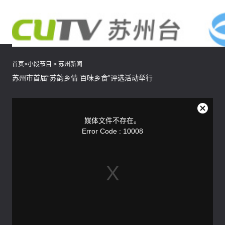
首页
>
小段节目
>
苏州新闻
苏州市首届“苏韵乡情 百味乡食”评选活动举行
This
is
a
关
modal
媒体文件不存在。
window.
闭
Error Code : 10008
弹
窗