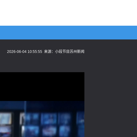
2026-06-04 10:55:55
来源：
小段节目苏州新闻