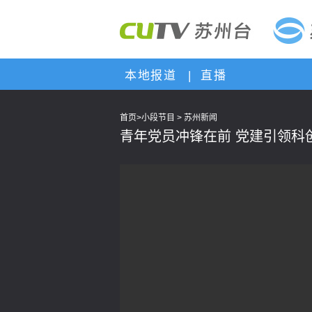
本地报道
|
直播
首页
>
小段节目
>
苏州新闻
青年党员冲锋在前 党建引领科