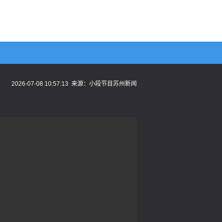
2026-07-08 10:57:13
来源：
小段节目苏州新闻