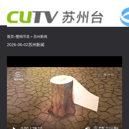
首页
>
整档节目
>
苏州新闻
2026-06-02苏州新闻