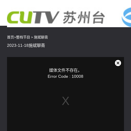
首页
>
整档节目
>
施斌聊斋
2023-11-18施斌聊斋
This
is
a
关
modal
媒体文件不存在。
window.
闭
Error Code : 10008
弹
窗