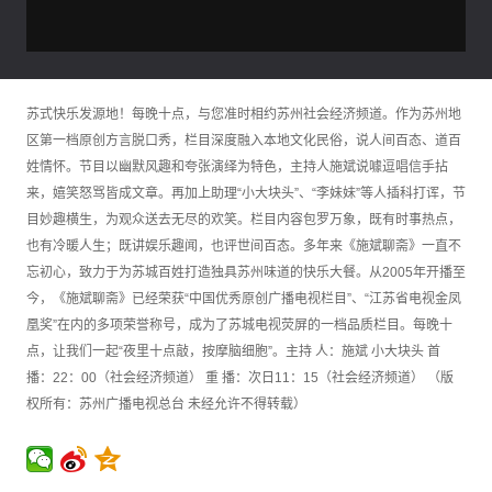
苏式快乐发源地！每晚十点，与您准时相约苏州社会经济频道。作为苏州地
区第一档原创方言脱口秀，栏目深度融入本地文化民俗，说人间百态、道百
姓情怀。节目以幽默风趣和夸张演绎为特色，主持人施斌说噱逗唱信手拈
来，嬉笑怒骂皆成文章。再加上助理“小大块头”、“李妹妹”等人插科打诨，节
目妙趣横生，为观众送去无尽的欢笑。栏目内容包罗万象，既有时事热点，
也有冷暖人生；既讲娱乐趣闻，也评世间百态。多年来《施斌聊斋》一直不
忘初心，致力于为苏城百姓打造独具苏州味道的快乐大餐。从2005年开播至
今，《施斌聊斋》已经荣获“中国优秀原创广播电视栏目”、“江苏省电视金凤
凰奖”在内的多项荣誉称号，成为了苏城电视荧屏的一档品质栏目。每晚十
点，让我们一起“夜里十点敲，按摩脑细胞”。主持 人：施斌 小大块头 首
播：22：00（社会经济频道） 重 播：次日11：15（社会经济频道） （版
权所有：苏州广播电视总台 未经允许不得转载）